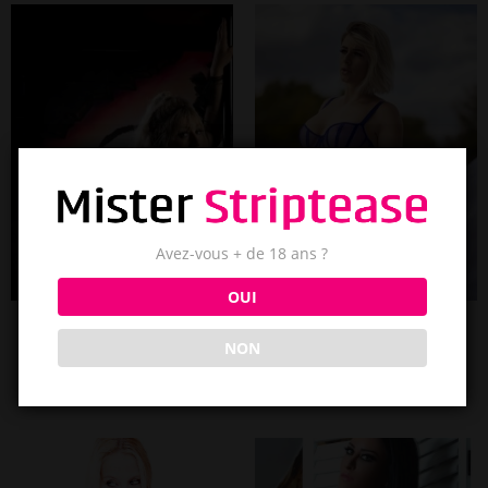
Avez-vous + de 18 ans ?
OUI
Shana
Clara
NON
Cognac
Charente