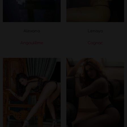
Alexana
Lenaya
Angoulême
Cognac