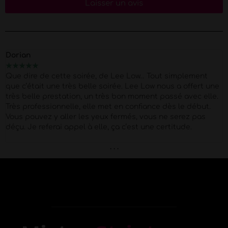
Laisser un avis
Marion
★
★
★
★
★
★
e de cette soirée, de Lee Low… Tout simplement
Merci Mo
tait une très belle soirée. Lee Low nous a offert une
Super P
lle prestation, un très bon moment passé avec elle.
Petit 
ofessionnelle, elle met en confiance dès le début.
agréable 
uvez y aller les yeux fermés, vous ne serez pas
 referai appel à elle, ça c’est une certitude.
. . .