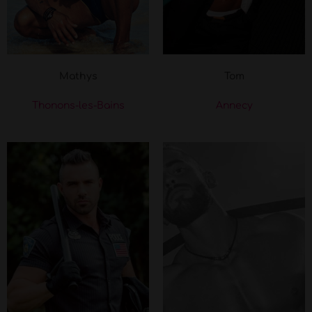
Mathys
Tom
Thonons-les-Bains
Annecy