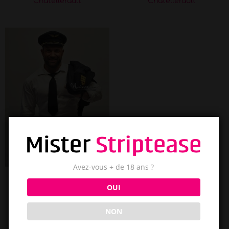
Châtellerault
Châtellerault
Avez-vous + de 18 ans ?
Angel
OUI
Vienne
NON