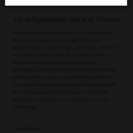
Un stripteaseur dans la Vienne
Habitantes du département de la Vienne, vous
pouvez faire appel à notre agence Mister
Striptease pour égayer votre prochaine soirée. Si
vous êtes dans les villes de Loudun, Poitiers,
Mignaloux-Beauvoir, Saint-Georges-lès-
Baillargeaux, Vouneuil-sous-Biard ou même dans
de tous petits villages nous sommes présents
pour vous. Mesdames qui avaient l’envie de faire
venir un beau jeune homme pour un souvenir
mémorable vous êtes sur le bon site et sur la
bonne page.
Lire plus