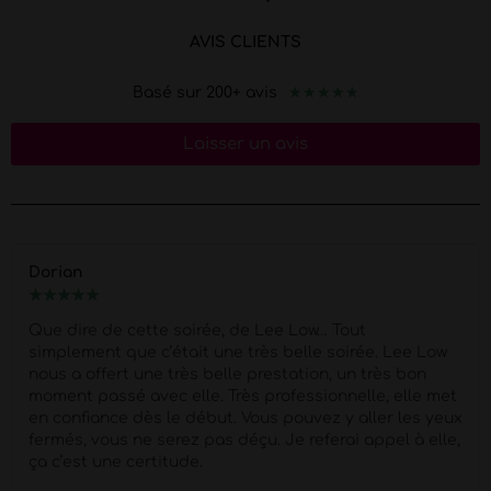
AVIS CLIENTS
★
★
★
★
★
Basé sur 200+ avis
Laisser un avis
Dorian
★
★
★
★
★
Que dire de cette soirée, de Lee Low… Tout
simplement que c’était une très belle soirée. Lee Low
nous a offert une très belle prestation, un très bon
moment passé avec elle. Très professionnelle, elle met
en confiance dès le début. Vous pouvez y aller les yeux
fermés, vous ne serez pas déçu. Je referai appel à elle,
ça c’est une certitude.