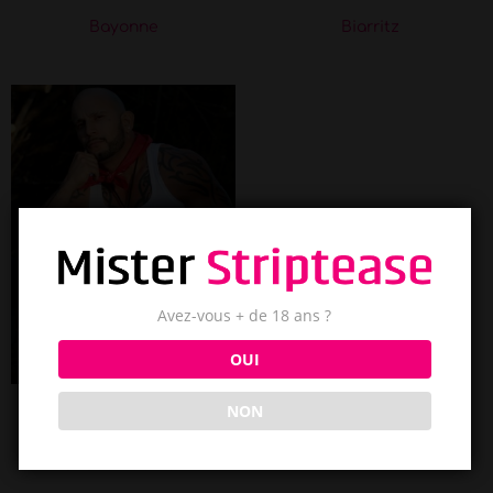
Bayonne
Biarritz
Avez-vous + de 18 ans ?
OUI
NON
Alpha
St-Jean-de-Luz