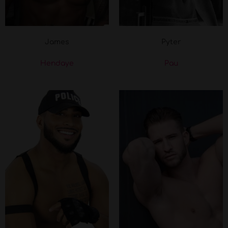
James
Pyter
Hendaye
Pau