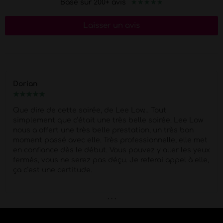
★
★
★
★
★
Basé sur 200+ avis
Laisser un avis
Dorian
★
★
★
★
★
Que dire de cette soirée, de Lee Low… Tout
simplement que c’était une très belle soirée. Lee Low
nous a offert une très belle prestation, un très bon
moment passé avec elle. Très professionnelle, elle met
en confiance dès le début. Vous pouvez y aller les yeux
fermés, vous ne serez pas déçu. Je referai appel à elle,
ça c’est une certitude.
. . .