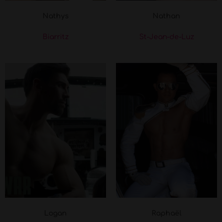
Nathys
Nathan
Biarritz
St-Jean-de-Luz
Logan
Raphaël