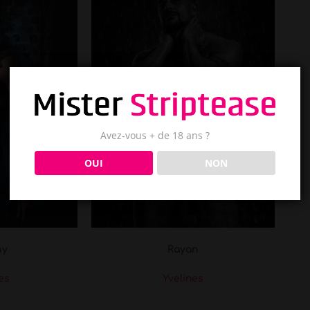
Avez-vous + de 18 ans ?
OUI
NON
ny
Rayan
les
Yvelines