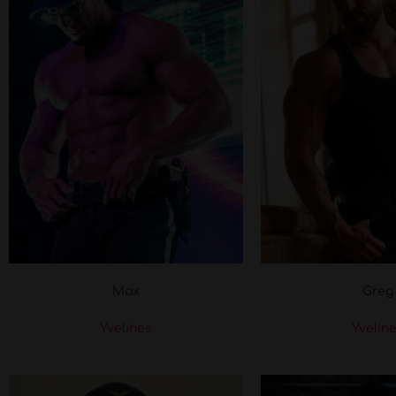
Max
Greg
Yvelines
Yvelin