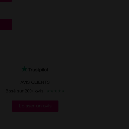
AVIS CLIENTS
★
★
★
★
★
Basé sur 200+ avis
Laisser un avis