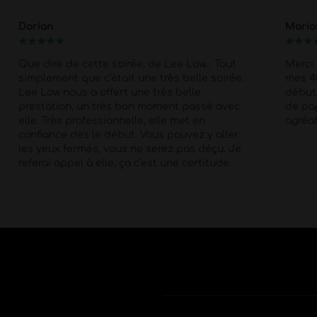
Marion
Juju
★
★
★
★
★
★
★
★
Merci Morgan pour ce show d'exception pour
Une t
mes 40 piges
Super Pro et respectueux du
profe
début à la fin . quel corps !!
Petit moment
viveme
de papotage après la prestation super
agréable !