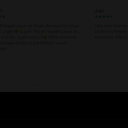
Nelly
★
★
★
★
★
★
★
rès bonne expérience une equipe très
Je recommande 
ssionnelle, je vous recommande
professionnelle
nt. Merci pour tout
positivement : r
moins de 10jours
notre meilleure a
48h avant la soi
très professionn
nos attentes.. M
. . .