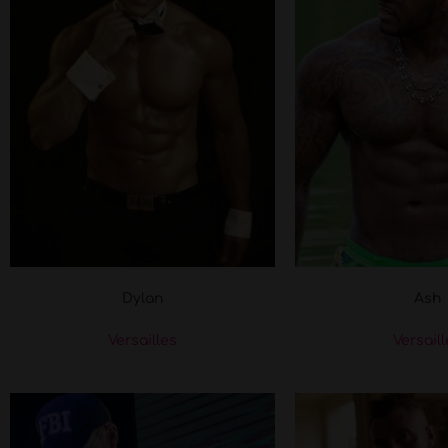
Dylan
Ash
Versailles
Versail