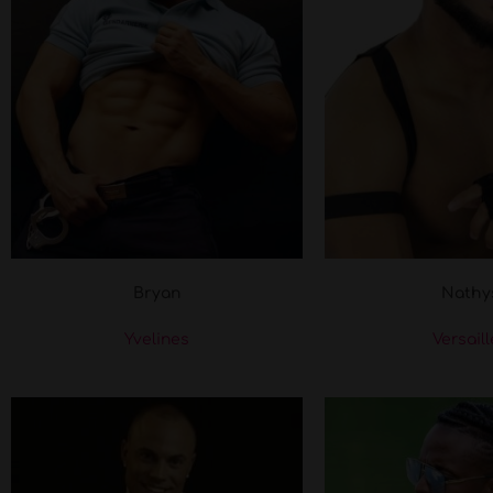
Bryan
Nathy
Yvelines
Versail