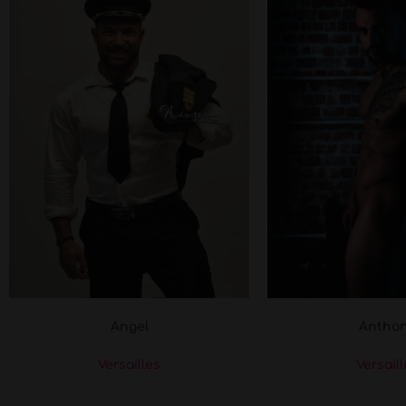
Angel
Antho
Versailles
Versail