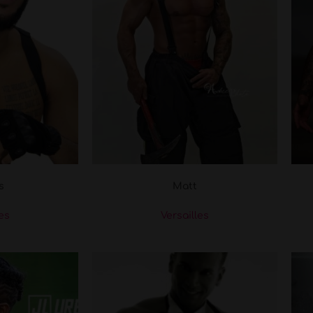
s
Matt
les
Versailles