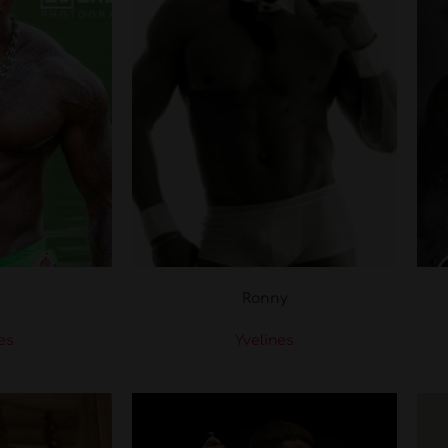
Ronny
les
Yvelines