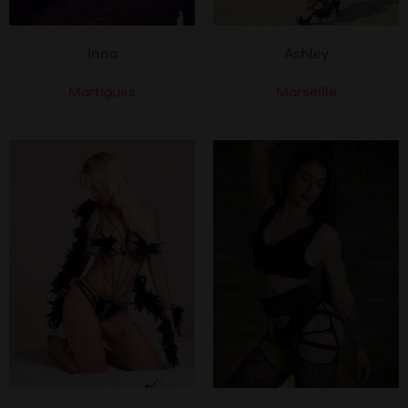
Inna
Ashley
Martigues
Marseille