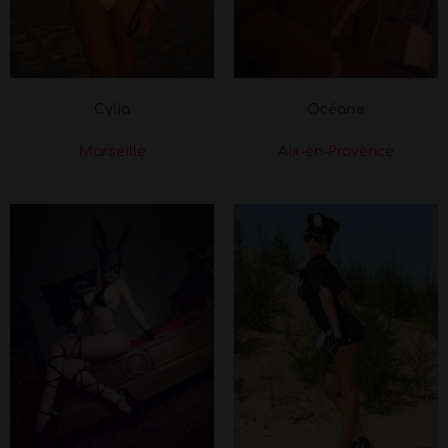
Cylia
Océane
Marseille
Aix-en-Provence