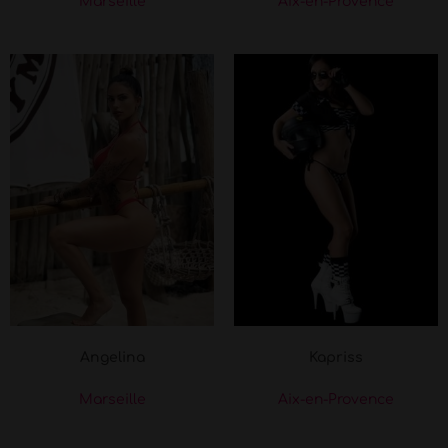
Marseille
Aix-en-Provence
Angelina
Kapriss
Marseille
Aix-en-Provence