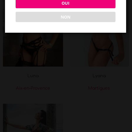
OUI
NON
Luna
Lyana
Aix-en-Provence
Martigues