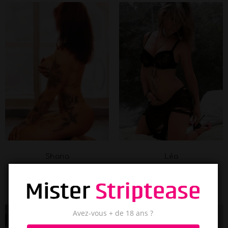
Shana
Léa
Martigues
Marseille
Avez-vous + de 18 ans ?