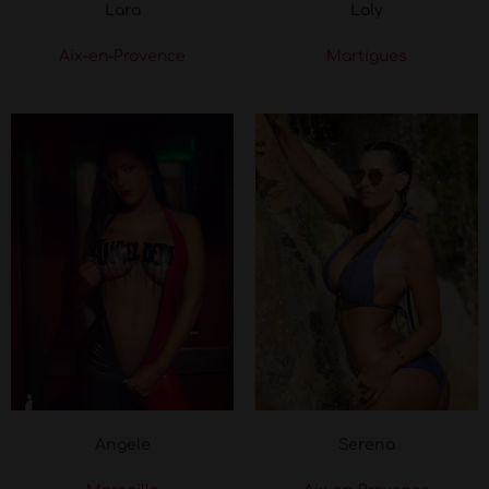
Lara
Laly
Aix-en-Provence
Martigues
Angele
Serena