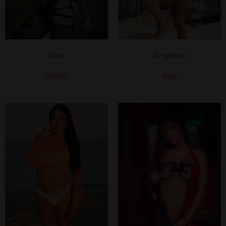
Laly
Angelina
Nîmes
Ales