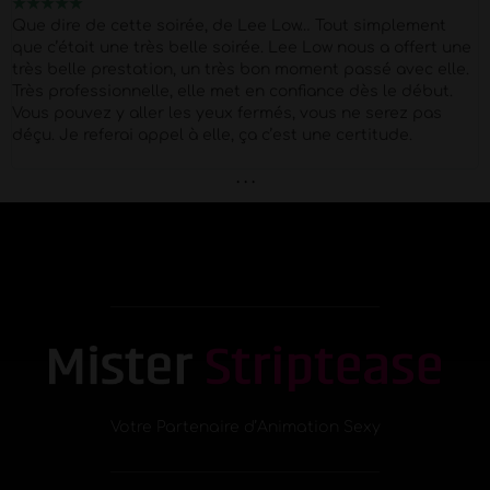
★
★
★
★
★
Que dire de cette soirée, de Lee Low… Tout simplement
que c’était une très belle soirée. Lee Low nous a offert une
très belle prestation, un très bon moment passé avec elle.
Très professionnelle, elle met en confiance dès le début.
Vous pouvez y aller les yeux fermés, vous ne serez pas
déçu. Je referai appel à elle, ça c’est une certitude.
. . .
Votre Partenaire d’Animation Sexy