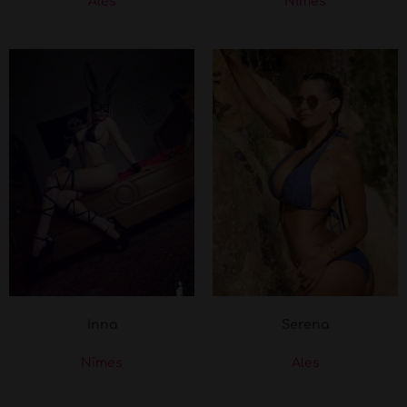
Ales
Nîmes
Inna
Serena
Nîmes
Ales