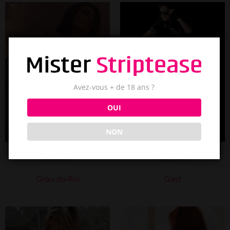
Avez-vous + de 18 ans ?
OUI
NON
Océane
Kapriss
Grau-du-Roi
Gard