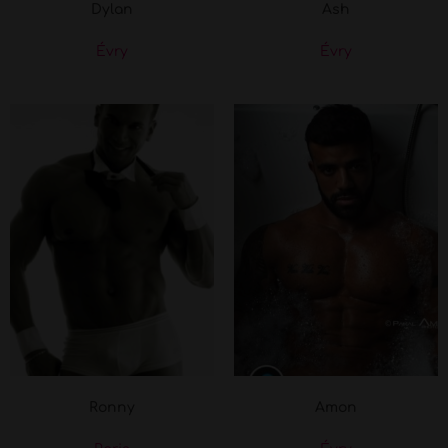
Dylan
Ash
Évry
Évry
Ronny
Amon