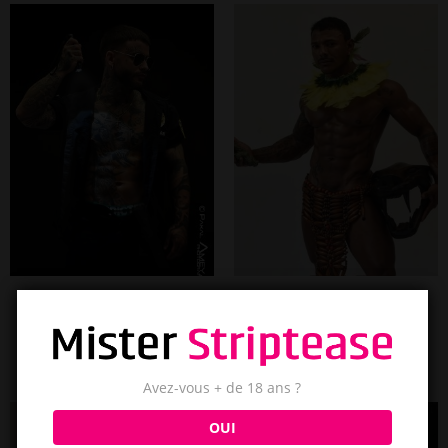
Marcus
Dimitri
Évry
Paris
Avez-vous + de 18 ans ?
OUI