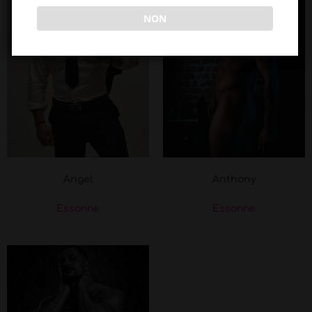
NON
Angel
Anthony
Essonne
Essonne