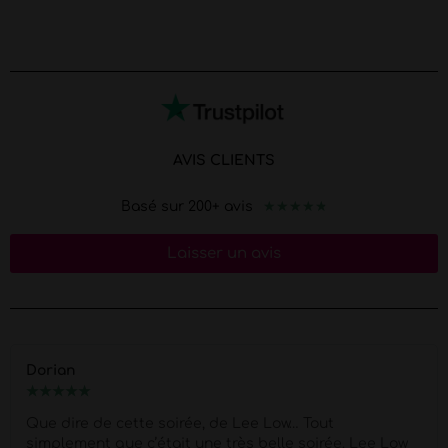
AVIS CLIENTS
★
★
★
★
★
Basé sur 200+ avis
Laisser un avis
Dorian
★
★
★
★
★
Que dire de cette soirée, de Lee Low… Tout
simplement que c’était une très belle soirée. Lee Low