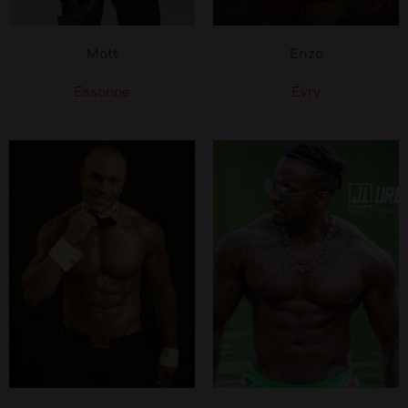
Matt
Enzo
Essonne
Évry