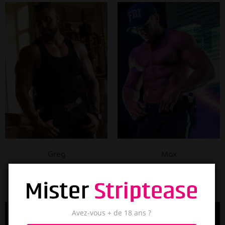
Greg
Max
Dreux
Eure-et-Loir
Avez-vous + de 18 ans ?