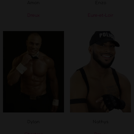
Amon
Enzo
Dreux
Eure-et-Loir
Dylan
Nathys