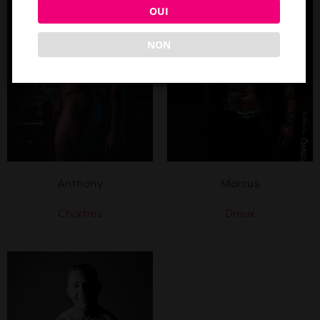
OUI
NON
Anthony
Marcus
Chartres
Dreux