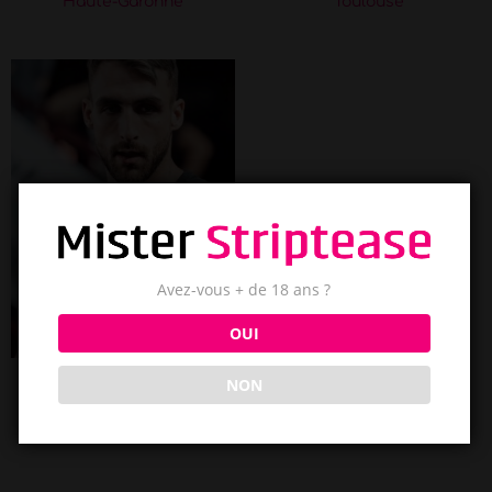
Haute-Garonne
Toulouse
Avez-vous + de 18 ans ?
OUI
NON
Jake
Toulouse