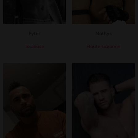
Pyter
Nathys
Toulouse
Haute-Garonne