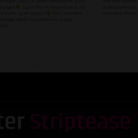
an pour ce show d'exception pour
Une très bonne expé
es
Super Pro et respectueux du
professionnelle, je 
in . quel corps !!
Petit moment
vivement. Merci pour
e après la prestation super
. . .