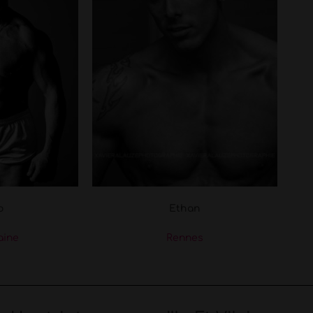
o
Ethan
laine
Rennes