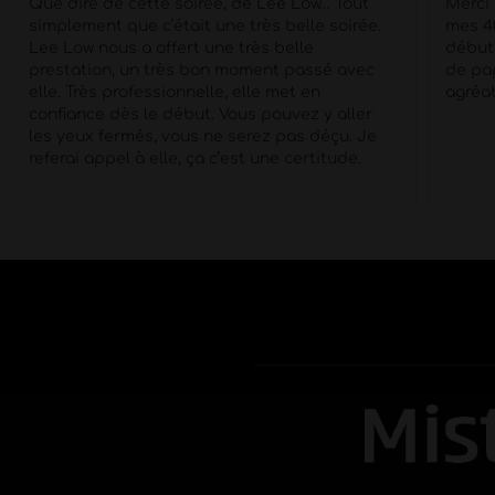
ue dire de cette soirée, de Lee Low… Tout
Merci Morg
implement que c’était une très belle soirée.
mes 40 pig
ee Low nous a offert une très belle
début à la f
restation, un très bon moment passé avec
de papotag
lle. Très professionnelle, elle met en
agréable !
onfiance dès le début. Vous pouvez y aller
es yeux fermés, vous ne serez pas déçu. Je
eferai appel à elle, ça c’est une certitude.