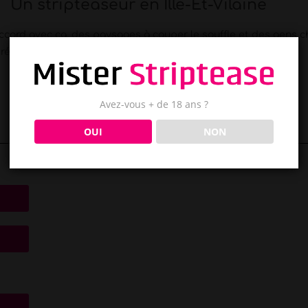
Un stripteaseur en Ille-Et-Vilaine
ccord avec ça, des paysages à couper le souffle et des gens c
résente.
Avez-vous + de 18 ans ?
OUI
NON