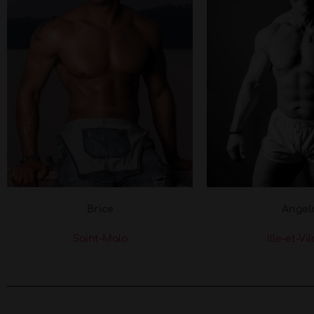
Brice
Angel
Saint-Malo
Ille-et-Vi