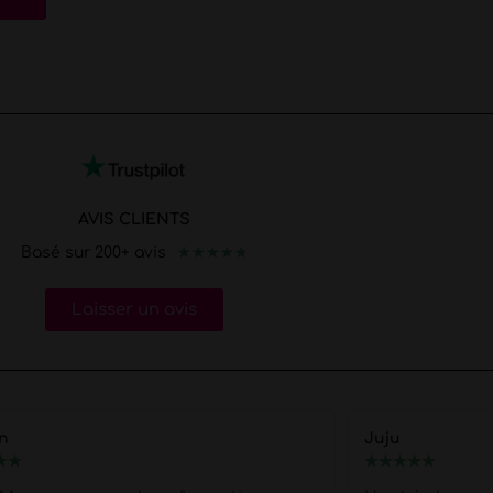
AVIS CLIENTS
★
★
★
★
★
Basé sur 200+ avis
Laisser un avis
Juju
★
★
★
★
★