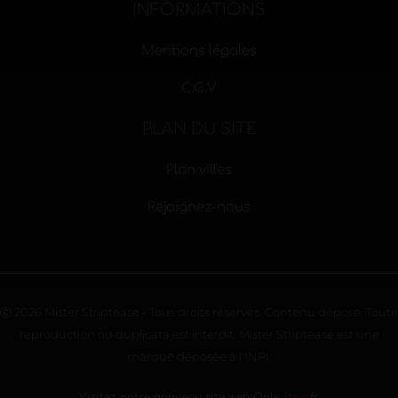
INFORMATIONS
Mentions légales
C.G.V
PLAN DU SITE
Plan villes
Rejoignez-nous
Ⓒ 2026 Mister Striptease - Tous droits réservés. Contenu déposé. Toute
reproduction ou duplicata est interdit. Mister Striptease est une
marque déposée à l'INPI.
Visitez notre nouveau site web Only
Strip
.fr