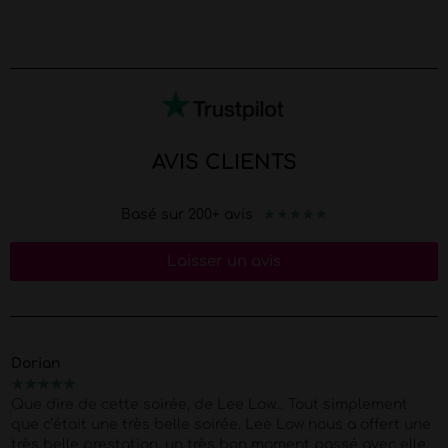
AVIS CLIENTS
★
★
★
★
★
Basé sur 200+ avis
Laisser un avis
Marion
★
★
★
★
★
Merci Morgan pour ce show d'exception pour mes 40 piges
Super Pro et respectueux du début à la fin . quel corps !!
Petit moment de papotage après la prestation super