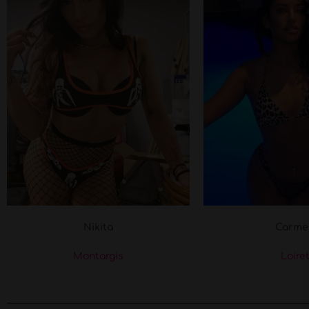
Nikita
Carme
Montargis
Loire