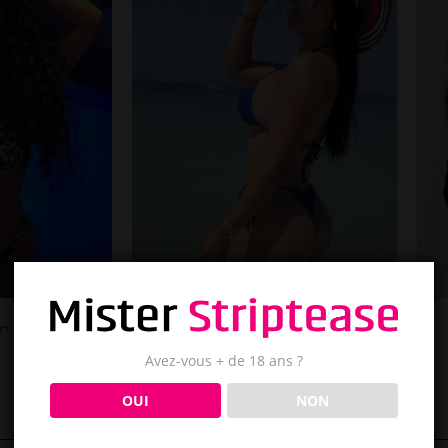
n
Lolo
Avez-vous + de 18 ans ?
t
Orléans
OUI
NON