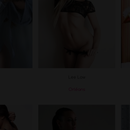
Lee Low
t
Orléans