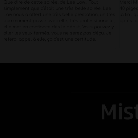
Que dire de cette soirée, de Lee Low… Tout
Merci M
simplement que c’était une très belle soirée. Lee
40 pige
Low nous a offert une très belle prestation, un très
la fin . 
bon moment passé avec elle. Très professionnelle,
après la
elle met en confiance dès le début. Vous pouvez y
aller les yeux fermés, vous ne serez pas déçu. Je
referai appel à elle, ça c’est une certitude.