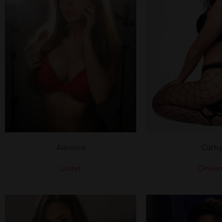
Alexana
Cath
Loiret
Orléa