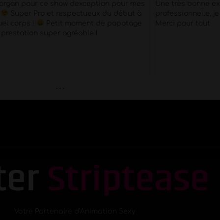
organ pour ce show d'exception pour mes
Une très bonne ex
s
Super Pro et respectueux du début à
professionnelle, 
quel corps !!
Petit moment de papotage
Merci pour tout
 prestation super agréable !
. . .
Votre Partenaire d’Animation Sexy