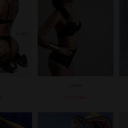
y
Laura
ns
Montargis