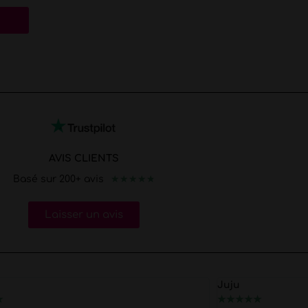
AVIS CLIENTS
★
★
★
★
★
Basé sur 200+ avis
Laisser un avis
Juju
★
★
★
★
★
★