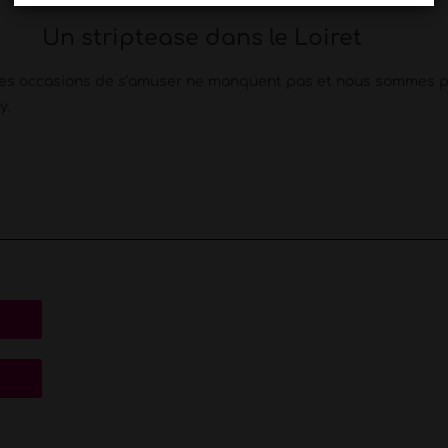
Un striptease dans le Loiret
re, les occasions de s’amuser ne manquent pas et nous sommes
y.