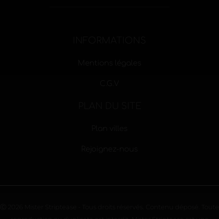
INFORMATIONS
Mentions légales
C.G.V
PLAN DU SITE
Plan villes
Rejoignez-nous
Ⓒ 2026 Mister Striptease - Tous droits réservés. Contenu déposé. Toute
reproduction ou duplicata est interdit. Mister Striptease est une