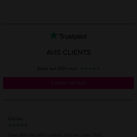
AVIS CLIENTS
★
★
★
★
★
Basé sur 200+ avis
Laisser un avis
Marion
★
★
★
★
★
Merci Morgan pour ce show d'exception pour mes 40