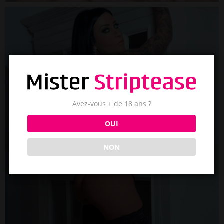
Avez-vous + de 18 ans ?
OUI
NON