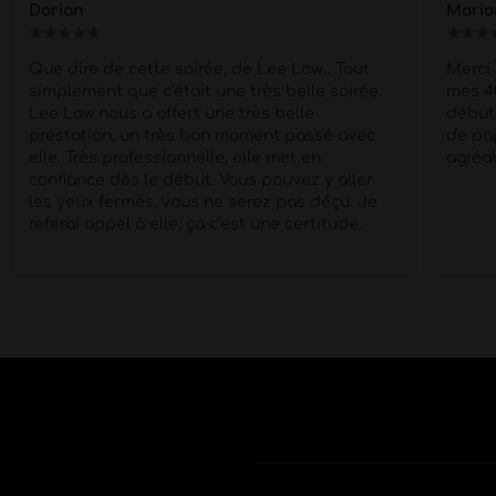
Dorian
Mario
★
★
★
★
★
★
★
★
Que dire de cette soirée, de Lee Low… Tout
Merci
simplement que c’était une très belle soirée.
mes 4
Lee Low nous a offert une très belle
début 
prestation, un très bon moment passé avec
de pa
elle. Très professionnelle, elle met en
agréab
confiance dès le début. Vous pouvez y aller
les yeux fermés, vous ne serez pas déçu. Je
referai appel à elle, ça c’est une certitude.