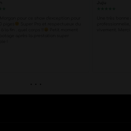
n
Juju
★
★
★
★
★
★
★
 Morgan pour ce show d'exception pour
Une très bonne 
0 piges
Super Pro et respectueux du
professionnelle
à la fin . quel corps !!
Petit moment
vivement. Merci
potage après la prestation super
le !
. . .