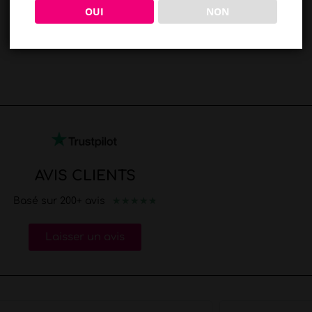
OUI
NON
AVIS CLIENTS
★
★
★
★
★
Basé sur 200+ avis
Laisser un avis