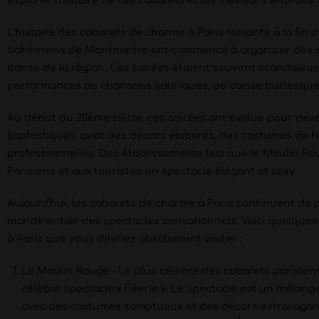
explorer l’histoire de ces cabarets et les meilleurs endroits 
L’histoire des cabarets de charme à Paris remonte à la fin d
bohémiens de Montmartre ont commencé à organiser des soi
danse de la région. Ces soirées étaient souvent scandaleus
performances de chansons satiriques, de danse burlesque 
Au début du 20ème siècle, ces soirées ont évolué pour dev
sophistiqués, avec des décors élaborés, des costumes de 
professionnelles. Des établissements tels que le Moulin Roug
Parisiens et aux touristes un spectacle élégant et sexy.
Aujourd’hui, les cabarets de charme à Paris continuent de p
monde entier des spectacles sensationnels. Voici quelque
à Paris que vous devriez absolument visiter :
Le Moulin Rouge – Le plus célèbre des cabarets parisien
célèbre spectacle « Féerie ». Le spectacle est un mélan
avec des costumes somptueux et des décors extravagan