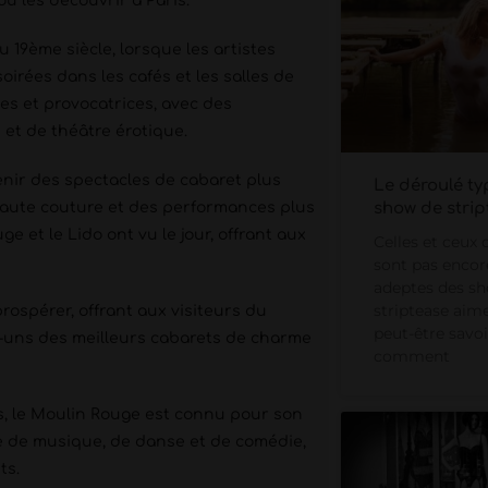
où les découvrir à Paris.
u 19ème siècle, lorsque les artistes
rées dans les cafés et les salles de
es et provocatrices, avec des
et de théâtre érotique.
enir des spectacles de cabaret plus
Le déroulé ty
show de strip
haute couture et des performances plus
e et le Lido ont vu le jour, offrant aux
Celles et ceux 
sont pas encor
adeptes des s
striptease aim
rospérer, offrant aux visiteurs du
peut-être savoi
s-uns des meilleurs cabarets de charme
comment
s, le Moulin Rouge est connu pour son
ge de musique, de danse et de comédie,
ts.