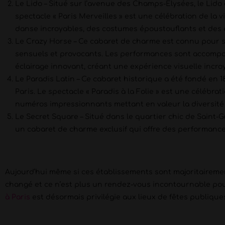
Le Lido – Situé sur l’avenue des Champs-Élysées, le Lido
spectacle « Paris Merveilles » est une célébration de la v
danse incroyables, des costumes époustouflants et des e
Le Crazy Horse – Ce cabaret de charme est connu pour 
sensuels et provocants. Les performances sont accompa
éclairage innovant, créant une expérience visuelle incro
Le Paradis Latin – Ce cabaret historique a été fondé en 1
Paris. Le spectacle « Paradis à la Folie » est une célébrat
numéros impressionnants mettant en valeur la diversité
Le Secret Square – Situé dans le quartier chic de Saint-
un cabaret de charme exclusif qui offre des performance
Aujourd’hui même si ces établissements sont majoritaireme
changé et ce n’est plus un rendez-vous incontournable pou
à Paris
est désormais privilégie aux lieux de fêtes publiques