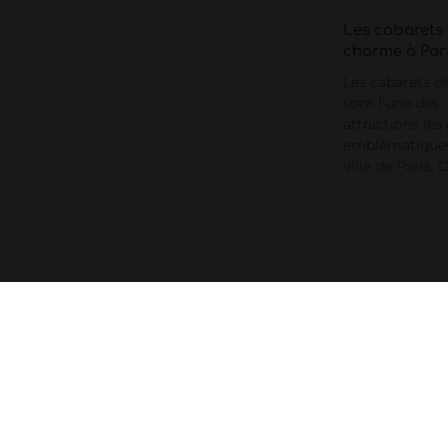
Les cabarets
charme à Par
Les cabarets 
sont l’une des
attractions les
emblématiques
ville de Paris. 
AVIS CLIENTS
★
★
★
★
★
Basé sur 200+ avis