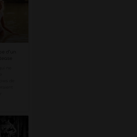
pe d’un
tease
qui ne
e
hows de
eraient
r