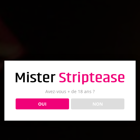
Avez-vous + de 18 ans ?
OUI
NON