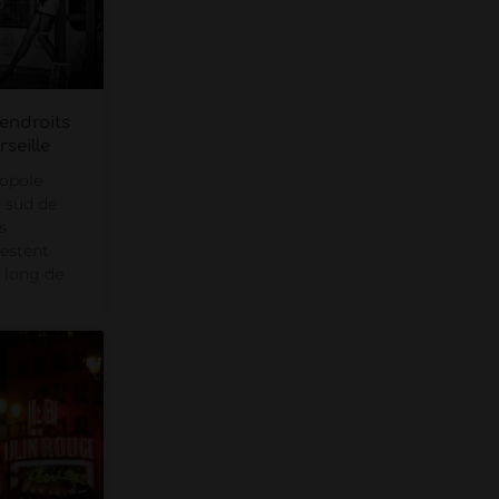
 endroits
seille
ropole
 sud de
s
estent
 long de