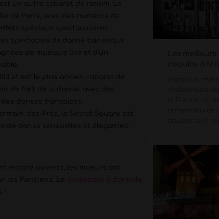
 est un autre cabaret de renom. Le
ille de Paris, avec des numéros de
ffets spéciaux spectaculaires.
ses spectacles de danse burlesque
gnées de musique live et d’un
Les meilleurs
coquins à Mar
yable.
803 et est le plus ancien cabaret de
Marseille, mét
chaleureuse du
ion de l’art de la danse, avec des
la France, où le
 des danses françaises.
températures r
Germain-des-Prés, le Secret Square est
douces tout au
s de danse sensuelles et élégantes.
nt encore ouverts, les moeurs ont
r les Parisiens. Le
striptease à domicile
 !