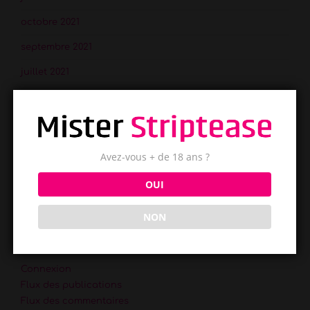
octobre 2021
septembre 2021
juillet 2021
juin 2021
mai 2021
Avez-vous + de 18 ans ?
Catégories
OUI
Blog
NON
Méta
Connexion
Flux des publications
Flux des commentaires