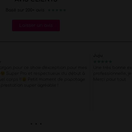
★
★
★
★
★
Basé sur 200+ avis
Laisser un avis
Juju
★
★
★
★
★
★
organ pour ce show d'exception pour mes
Une très bonne ex
s
Super Pro et respectueux du début à
professionnelle, 
quel corps !!
Petit moment de papotage
Merci pour tout
 prestation super agréable !
. . .