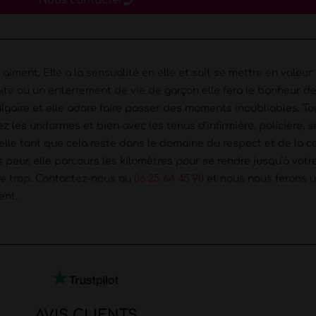
Nous contacter
ent. Elle a la sensualité en elle et sait se mettre en valeu
aite ou un enterrement de vie de garçon elle fera le bonheur de 
ulgaire et elle adore faire passer des moments inoubliables. T
les uniformes et bien avec les tenus d’infirmière, policière, s
elle tant que cela reste dans le domaine du respect et de la co
as peur, elle parcours les kilomètres pour se rendre jusqu’à vot
aire trop. Contactez-nous au
06 25 64 45 90
et nous nous ferons u
ent.
AVIS CLIENTS