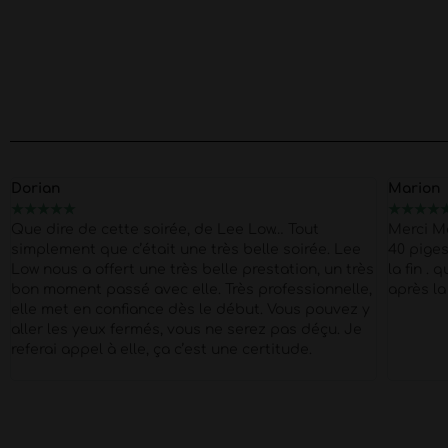
Dorian
Marion
★
★
★
★
★
★
★
★
★
Que dire de cette soirée, de Lee Low… Tout
Merci M
simplement que c’était une très belle soirée. Lee
40 pige
Low nous a offert une très belle prestation, un très
la fin . 
bon moment passé avec elle. Très professionnelle,
après la
elle met en confiance dès le début. Vous pouvez y
aller les yeux fermés, vous ne serez pas déçu. Je
referai appel à elle, ça c’est une certitude.