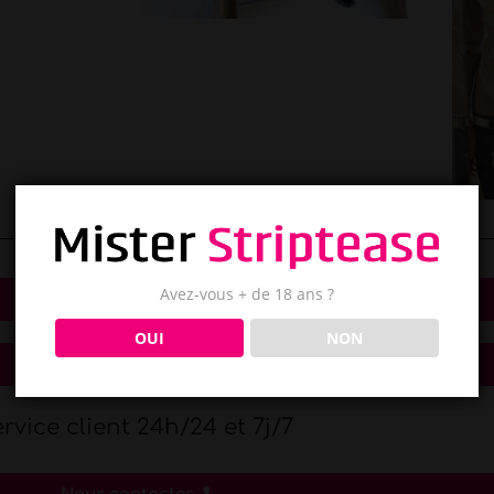
Avez-vous + de 18 ans ?
Devis gratuit
OUI
NON
Réserver en ligne
rvice client 24h/24 et 7j/7