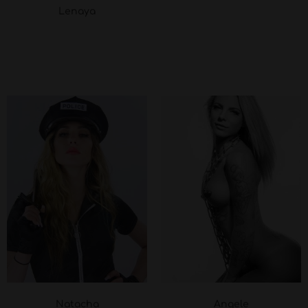
Lenaya
Natacha
Angele