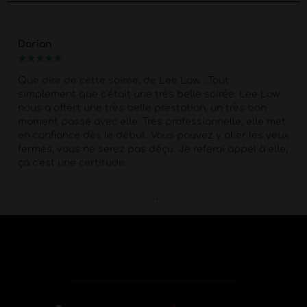
Marion
★
★
★
★
★
ee Low… Tout
Merci Morgan pour ce show d'ex
 belle soirée. Lee Low
piges
Super Pro et respectueux 
station, un très bon
quel corps !!
Petit moment de 
ofessionnelle, elle met
prestation super agréable !
 pouvez y aller les yeux
Je referai appel à elle,
. . .