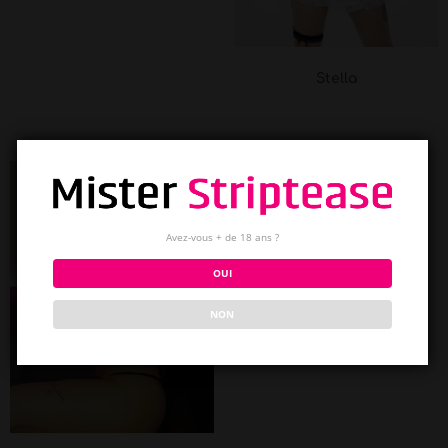
Stella
Avez-vous + de 18 ans ?
OUI
NON