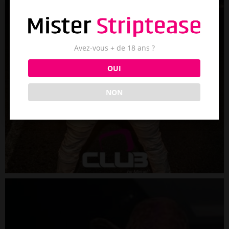
Avez-vous + de 18 ans ?
OUI
NON