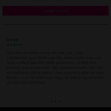
Laisser un avis
Marion
★
★
★
★
★
ow… Tout
Merci Morgan pour ce show d'excep
lle soirée. Lee Low
piges
Super Pro et respectueux du 
tion, un très bon
quel corps !!
Petit moment de pap
ssionnelle, elle met
prestation super agréable !
uvez y aller les yeux
referai appel à elle,
. . .