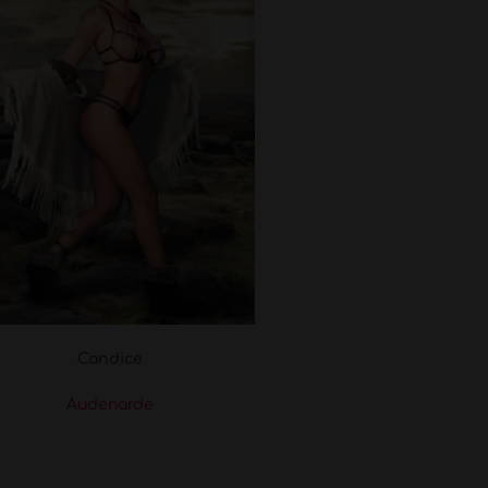
Candice
Audenarde