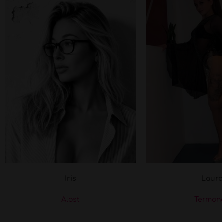
Iris
Laur
Alost
Termon