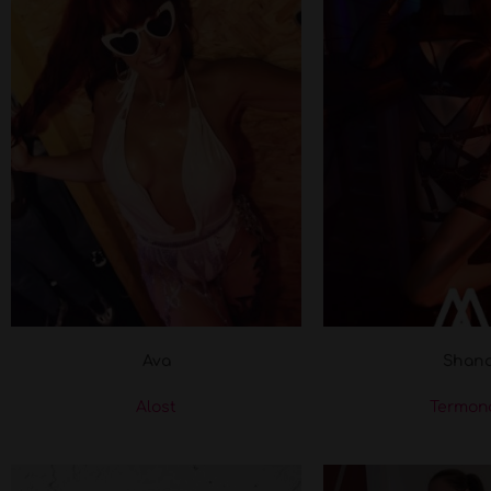
Ava
Shan
Alost
Termon