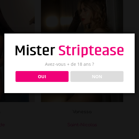
Avez-vous + de 18 ans ?
OUI
NON
a
Vanessa
de
Saint-Nicolas