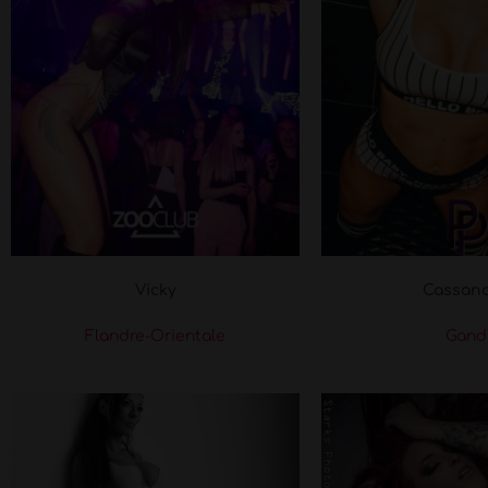
Vicky
Cassan
Flandre-Orientale
Gand