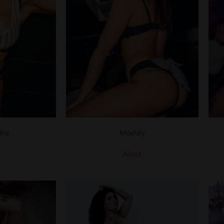
dre
Maddy
Alost