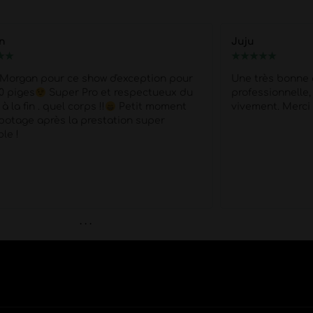
Nelly
★
★
★
★
★
★
★
rès bonne expérience une equipe très
Je recommande 
ssionnelle, je vous recommande
professionnelle
nt. Merci pour tout
positivement : r
moins de 10jours
notre meilleure a
48h avant la soi
très professionn
nos attentes.. M
. . .