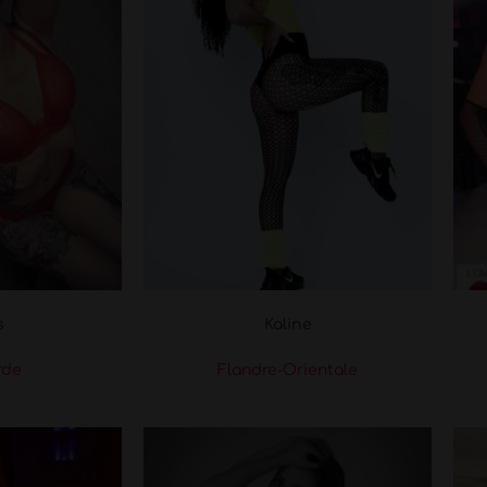
s
Kaline
rde
Flandre-Orientale