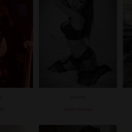
a
Louna
de
Saint-Nicolas