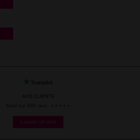
AVIS CLIENTS
★
★
★
★
★
Basé sur 200+ avis
Laisser un avis