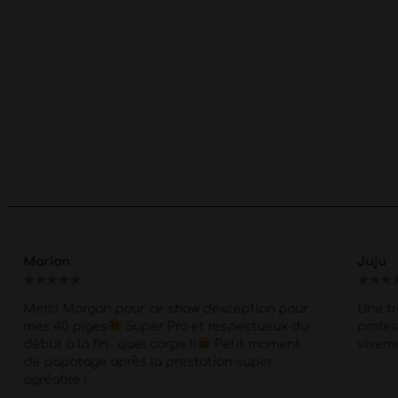
Marion
Juju
★
★
★
★
★
★
★
★
Merci Morgan pour ce show d'exception pour
Une t
mes 40 piges
Super Pro et respectueux du
profe
début à la fin . quel corps !!
Petit moment
viveme
de papotage après la prestation super
agréable !