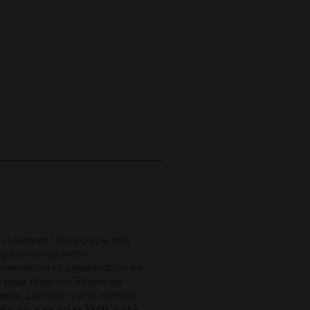
Yohann
★
★
★
★
★
vivement Une équipe très
Agence au top Interlocute
 qui a su répondre
dispo Artiste au top et s
éservation et organisation en
N’hésitez pas
 pour fêter les 50 ans de
mie. L'artiste a pris contact
rée pour se caler. Matt a été