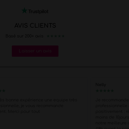
AVIS CLIENTS
★
★
★
★
★
Basé sur 200+ avis
Laisser un avis
Nelly
★
★
★
★
★
★
★
rès bonne expérience une equipe très
Je recommande 
ssionnelle, je vous recommande
professionnelle
nt. Merci pour tout
positivement : r
moins de 10jours
notre meilleure a
48h avant la soi