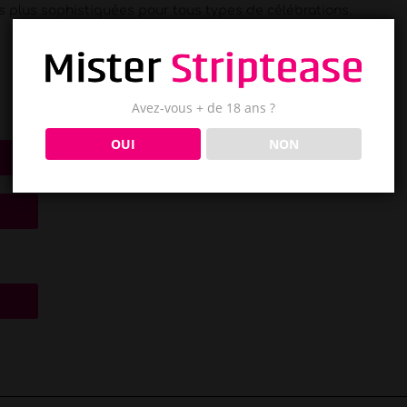
s plus sophistiquées pour tous types de célébrations.
Avez-vous + de 18 ans ?
OUI
NON