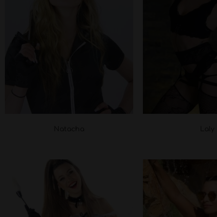
Natacha
Laly