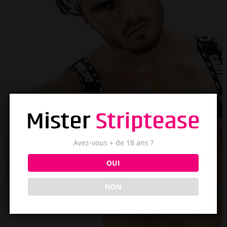
Avez-vous + de 18 ans ?
OUI
NON