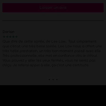
Laisser un avis
Marion
★
★
★
★
★
Merci Morgan pour ce show d'exception pour mes 40 piges
Super Pro et respectueux du début à la fin . quel corps !!
Petit moment de papotage après la prestation super
agréable !
. . .