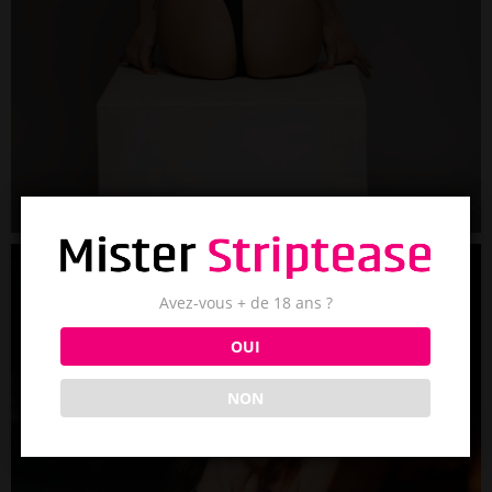
Avez-vous + de 18 ans ?
OUI
NON