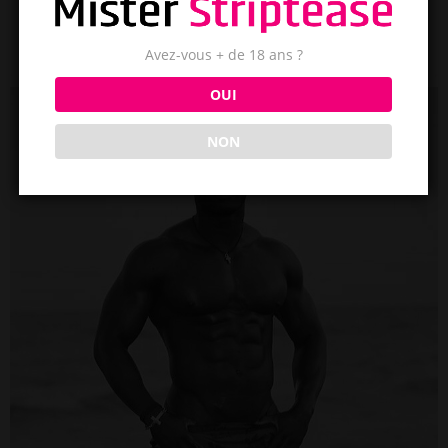
Avez-vous + de 18 ans ?
OUI
NON