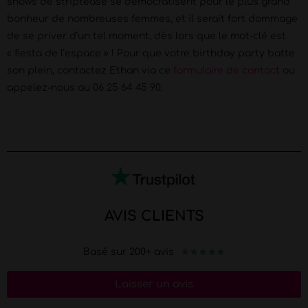
shows de striptease se démocratisent pour le plus grand
bonheur de nombreuses femmes, et il serait fort dommage
de se priver d’un tel moment, dès lors que le mot-clé est
« fiesta de l’espace » ! Pour que votre birthday party batte
son plein, contactez Ethan via ce
formulaire de contact
ou
appelez-nous au 06 25 64 45 90.
AVIS CLIENTS
★
★
★
★
★
Basé sur 200+ avis
Laisser un avis