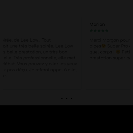
Marion
★
★
★
★
★
Merci Morgan pour ce show d'exception pour mes 40
piges
Super Pro et respectueux du début à la fin .
quel corps !!
Petit moment de papotage après la
prestation super agréable !
. . .