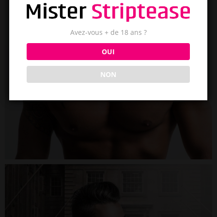
Avez-vous + de 18 ans ?
OUI
NON