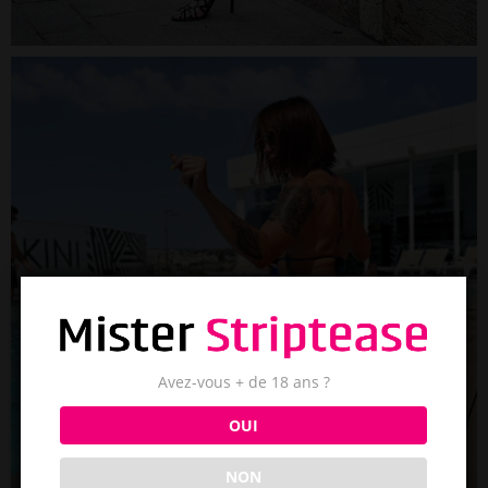
Avez-vous + de 18 ans ?
OUI
NON