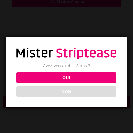
87. Haute-Vienne
Avez-vous + de 18 ans ?
AVIS CLIENTS
OUI
★
★
★
★
★
Basé sur 200+ avis
NON
Laisser un avis