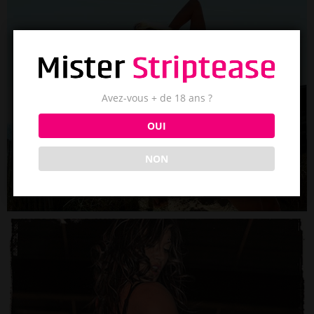
Avez-vous + de 18 ans ?
OUI
NON