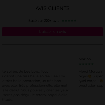
AVIS CLIENTS
★
★
★
★
★
Basé sur 200+ avis
Laisser un avis
Marion
★
★
★
★
★
Merci Morgan pour ce show d'exception pour mes 40
piges
Super Pro et respectueux du début à la fin .
quel corps !!
Petit moment de papotage après la
prestation super agréable !