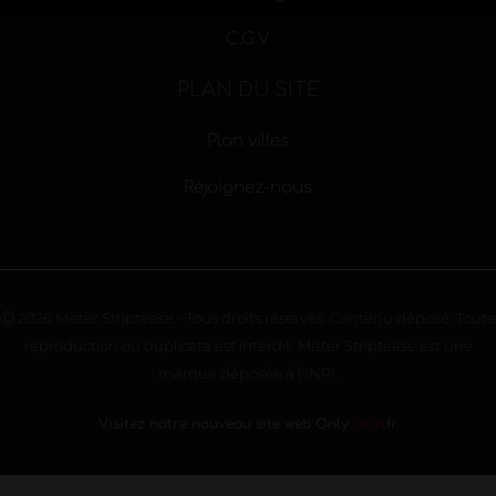
C.G.V
PLAN DU SITE
Plan villes
Rejoignez-nous
Ⓒ 2026 Mister Striptease - Tous droits réservés. Contenu déposé. Toute
reproduction ou duplicata est interdit. Mister Striptease est une
marque déposée à l'INPI.
Visitez notre nouveau site web Only
Strip
.fr