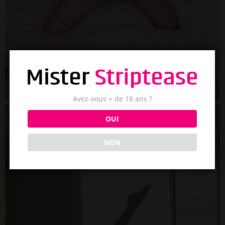
Avez-vous + de 18 ans ?
OUI
NON