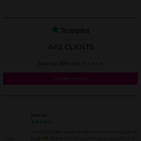
AVIS CLIENTS
★
★
★
★
★
Basé sur 200+ avis
Laisser un avis
Marion
★
★
★
★
★
Merci Morgan pour ce show d'exception pour mes 40
piges
Super Pro et respectueux du début à la fin .